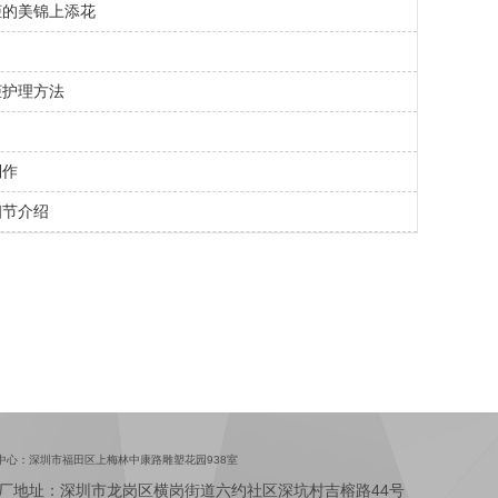
柜的美锦上添花
柜护理方法
！
制作
细节介绍
中心：深圳市福田区上梅林中康路雕塑花园938室
厂地址：深圳市龙岗区横岗街道六约社区深坑村吉榕路44号