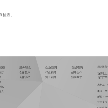
真检查。
深圳运营
展柜
服务理念
企业新闻
在线咨询
展厅
合作客户
行业新闻
战略合作
深圳工
墙
合作流程
施工新闻
招聘英才
深宝产
墙
惠州工厂
美陈
电话：075
道具
邮箱：szxi
技术支持
copyr