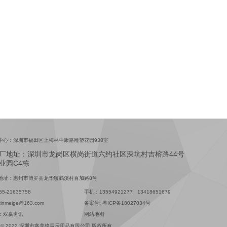
中心：深圳市福田区上梅林中康路雕塑花园938室
厂地址：深圳市龙岗区横岗街道六约社区深坑村吉榕路44号
业园C4栋
地址：惠州市博罗县龙华镇鹤溪村百加路8号
5-21635758
手机：13554921277 13418651679
nmeige@163.com
备案号:
粤ICP备18027034号
：
双赢世讯
网站地图
ight © 2022 深圳市鑫美格展示用品有限公司 版权所有