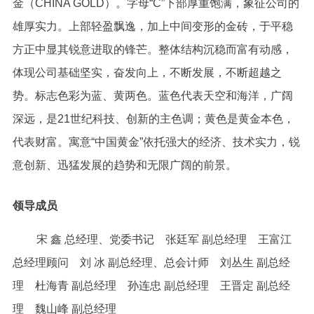
金（CHINA GOLD）。字母“C”下部厚重饱满，象征公司的
雄厚实力。上部轻盈飘逸，加上中间变形的金砖，于平稳
方正中显其锐意进取的锋芒。整体结构沉稳而富有动感，
体现公司基础坚实，奋发向上，不断发展，不断超越之
势。标志色彩为蓝、黄两色。蓝色代表天空和海洋，广阔
深远，是21世纪科技、创新的主色调；黄色是黄金本色，
代表财富。寓意“中国黄金”依托强大的经济、技术实力，锐
意创新、迅猛发展的趋势和无限广阔的前景。
领导成员
宋 鑫 总经理、党委书记 张廷军 副总经理 王富江
总经理顾问 刘 冰 副总经理、总会计师 刘丛生 副总经
理 杜海青 副总经理 孙连忠 副总经理 王晋定 副总经
理 魏山峰 副总经理