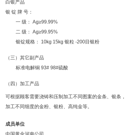
白银产品
银 锭 牌 号：
一 级： Ag≥99.99%
二 级： Ag≥99.95%
银锭规格： 10kg 15kg 银粒 -200目银粉
（三）其它副产品
标准电解铜 93# 98#硫酸
（四）加工产品
可根据顾客需要浇铸和压制加工不同图案的金条、银条，
加工不同细度的金粉、银粉、高纯金等。
成员单位
中国黄金河南公司