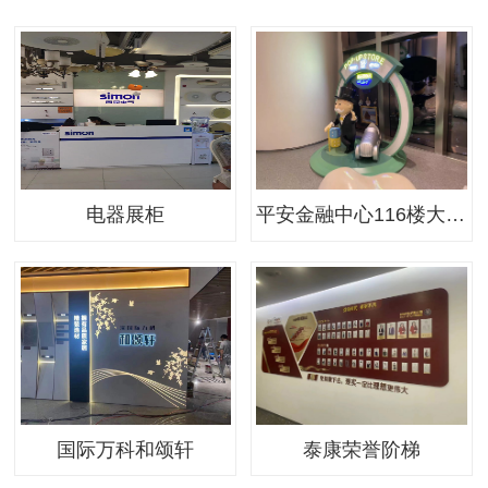
电器展柜
平安金融中心116楼大富翁美陈-2
国际万科和颂轩
泰康荣誉阶梯